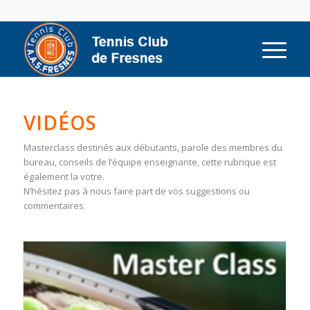
VIDÉOS
Masterclass destinés aux débutants, parole des membres du
bureau, conseils de l’équipe enseignante, cette rubrique est
également la votre.
N’hésitez pas à nous faire part de vos suggestions ou
commentaires.